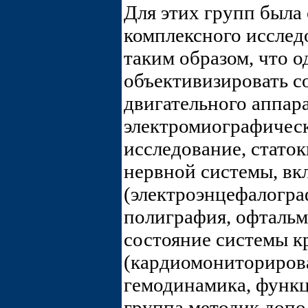
Для этих групп была
комплексного исслед
таким образом, что о
объективизировать с
двигательного аппара
электромиографическ
исследование, статок
нервной системы, вк
(электроэнцефалогра
полиграфия, офтальм
состояние системы 
(кардиомониторирова
гемодинамика, функц
группа методик допо