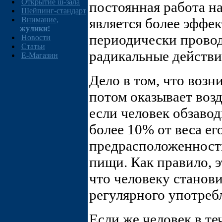
Открытие ш-зала
постоянная работа н
Шейпинг-стандарт
Внимание,
является более эффе
жулики!
периодически прово
Новости
Статьи
радикальные действи
E-Магазин
Дело в том, что воз
потом оказывает воз
если человек обзаво
более 10% от веса ег
предрасположенност
пищи. Как правило, э
что человеку станови
регулярного употреб
Если же человек в те