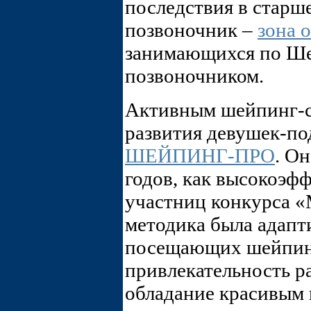
последствия в старш
позвоночник –
зона 
занимающихся по Ше
позвоночником.
Активным шейпинг-с
развития девушек-по
ШЕЙПИНГ-ПРО
. Он
годов, как высокоэф
участниц конкурса «
методика была адапт
посещающих шейпинг
привлекательность р
обладание красивым 