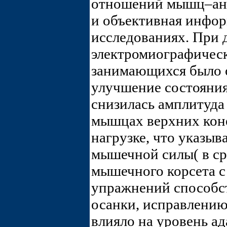
отношений мышц–анто
и объективная инфо
исследованиях. При
электромиографичес
занимающихся было 
улучшение состояни
снизилась амплитуда
мышцах верхних кон
нагрузке, что указыв
мышечной силы( в ср
мышечного корсета 
упражнений способс
осанки, исправлени
влияло на уровень а