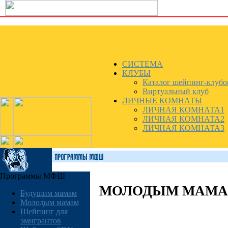
СИСТЕМА
КЛУБЫ
Каталог шейпинг-клубо
Виртуальный клуб
ЛИЧНЫЕ КОМНАТЫ
ЛИЧНАЯ КОМНАТА1
ЛИЧНАЯ КОМНАТА2
ЛИЧНАЯ КОМНАТА3
Программы МФШ
МОЛОДЫМ МАМ
Будущим мамам
Молодым мамам
Шейпинг для
эмигрантов