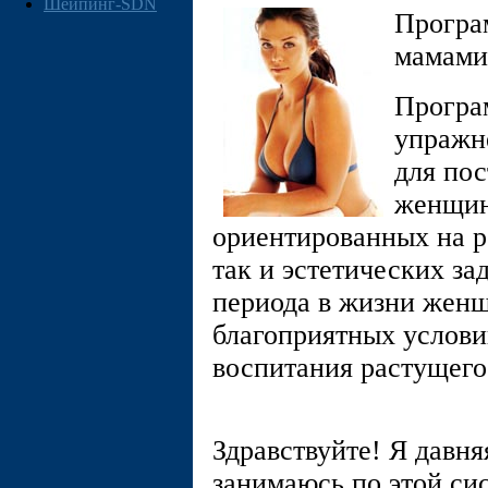
Шейпинг-SDN
Програ
мамами
Програ
упражн
для по
женщин
ориентированных на р
так и эстетических за
периода в жизни женщ
благоприятных услови
воспитания растущег
Здравствуйте! Я давн
занимаюсь по этой сис