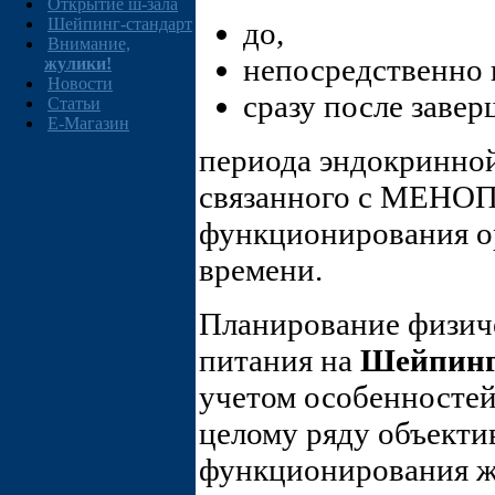
Открытие ш-зала
Шейпинг-стандарт
до,
Внимание,
непосредственно 
жулики!
Новости
сразу после заве
Статьи
E-Магазин
периода эндокринной
связанного с МЕНО
функционирования о
времени.
Планирование физиче
питания на
Шейпинг
учетом особенностей
целому ряду объекти
функционирования ж