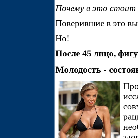
Почему в это стоит
Поверившие в это вы
Но!
После 45 лицо, фигу
Молодость - состоя
Про
исс
сов
рац
нео
здо