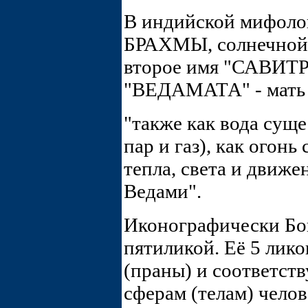
В индийской мифоло
БРАХМЫ, солнечной 
второе имя "САВИТРИ
"ВЕДАМАТА" - мать 
"также как вода сущес
пар и газ), как огонь
тепла, света и движе
Ведами".
Иконографически Бо
пятиликой. Её 5 лико
(праны) и соответств
сферам (телам) челов