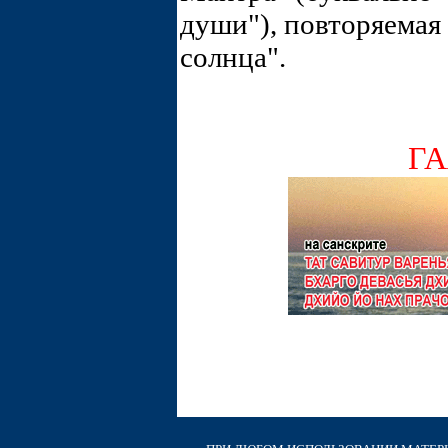
души"), повторяемая 
солнца".
ГА