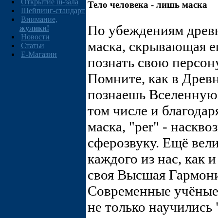
Открытие ш-зала
Тело человека - лишь маска
Шейпинг-стандарт
Внимание,
По убеждениям древн
жулики!
Новости
маска, скрывающая ег
Статьи
E-Магазин
познать свою персон
Помните, как в Древн
познаешь Вселенную 
том числе и благодаря
маска, "per" - насквоз
сферозвуку. Ещё вел
каждого из нас, как 
своя Высшая Гармони
Современные учёные,
не только научились 