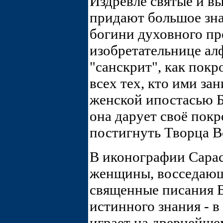
Издревле святые и в
придают большое зна
богини духовного пр
изобретательнице ал
"санскрит", как покр
всех тех, кто ими зан
женской ипостасью Б
она дарует своё покр
постигнуть Творца Вс
В иконографии Сарас
женщины, восседающ
священные писания В
истинного знания - 
играет на древнейше