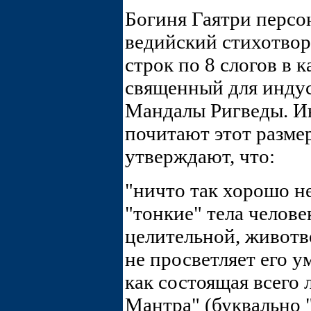
Богиня Гаятри перс
ведийский стихотвор
строк по 8 слогов в 
священный для индусо
Мандалы Ригведы. И
почитают этот разме
утверждают, что:
"ничто так хорошо н
"тонкие" тела челове
целительной, животв
не просветляет его у
как состоящая всего 
Мантра" (буквально 