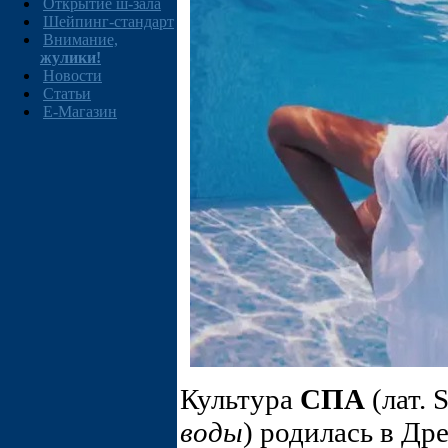
Открытие ш-зала
Шейпинг-стандарт
Внимание,
жулики!
Новости
Статьи
E-Магазин
Культура
СПА
(лат. 
воды
) родилась в Др