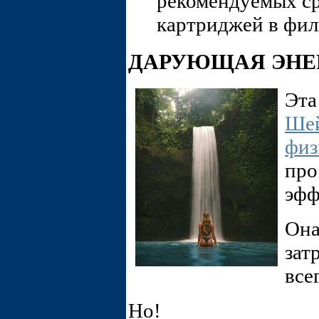
рекомендуемых ср
картриджей в фил
ДАРУЮЩАЯ ЭНЕ
Эта
Ше
физ
пр
эфф
Она
зат
все
Но!