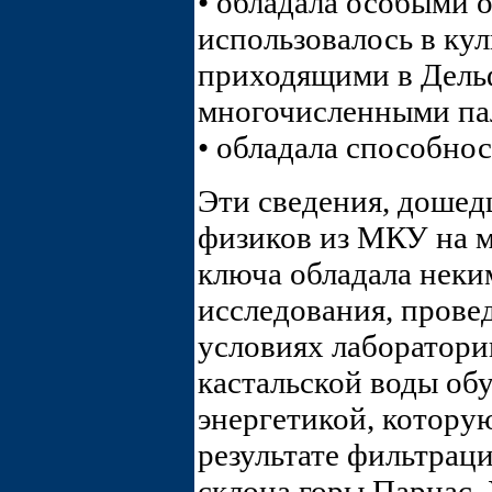
• обладала особыми
использовалось в ку
приходящими в Дель
многочисленными па
• обладала способно
Эти сведения, дошед
физиков из МКУ на мы
ключа обладала неки
исследования, прове
условиях лаборатории
кастальской воды о
энергетикой, котору
результате фильтраци
склона горы Парнас.