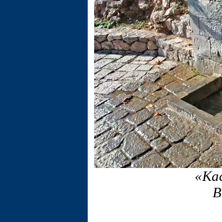
«Ка
В