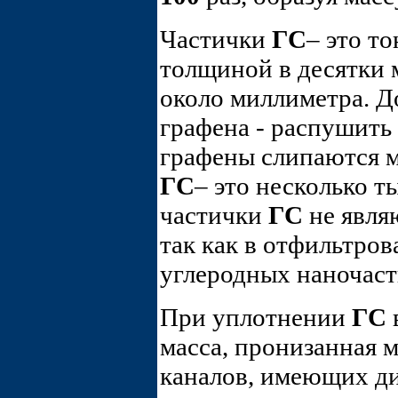
Частички
ГС
– это т
толщиной в десятки 
около миллиметра. До
графена - распушить 
графены слипаются 
ГС
– это несколько 
частички
ГС
не явля
так как в отфильтро
углеродных наночаст
При уплотнении
ГС
в
масса, пронизанная 
каналов, имеющих д