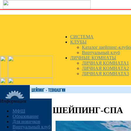
СИСТЕМА
КЛУБЫ
Каталог шейпинг-клубо
Виртуальный клуб
ЛИЧНЫЕ КОМНАТЫ
ЛИЧНАЯ КОМНАТА1
ЛИЧНАЯ КОМНАТА2
ЛИЧНАЯ КОМНАТА3
Информация
ШЕЙПИНГ-СПА
МФШ
Образование
Для новичков
Виртуальный клуб