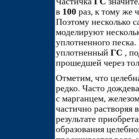
Частичка
ГС
значите
в
100
раз, к тому же
Поэтому несколько 
моделируют нескольк
уплотненного песка.
уплотненный
ГС
, п
прошедшей через тол
Отметим, что целебн
редко. Часто дождева
с марганцем, железом
частично растворяя 
результате приобрет
образования целебной