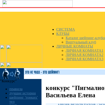
СИСТЕМА
КЛУБЫ
Каталог шейпинг-клубо
Виртуальный клуб
ЛИЧНЫЕ КОМНАТЫ
ЛИЧНАЯ КОМНАТА1
ЛИЧНАЯ КОМНАТА2
ЛИЧНАЯ КОМНАТА3
"Конкурс"
конкурс "Пигмалио
правила
лучшие истории
Васильева Елена
шейпинг 'тонких'
тел