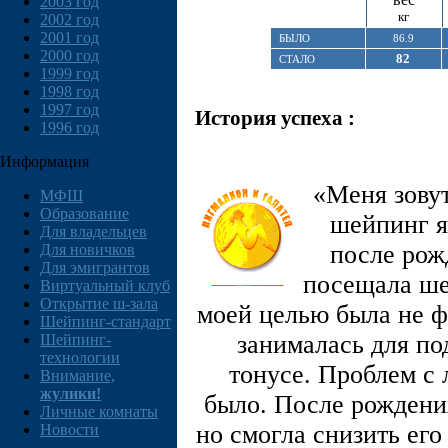
2003 год
кг
2002 год
2001 год
БЫЛО
86.9
2000 год
82
СТАЛО
1999 год
1998 год
1997 год
История успеха :
1996 год
Информация
«Меня зовут
МФШ
Образование
шейпинг я 
Для владельцев
после рож
Для новичков
Для эмигрантов
посещала шей
Виртуальный клуб
Открытие ш-зала
моей целью была не фи
Шейпинг-стандарт
занималась для по
Шейпинг-
технологии
тонусе. Проблем с 
Внимание,
жулики!
было. После рождения
Личные комнаты
но смогла снизить его
Новости