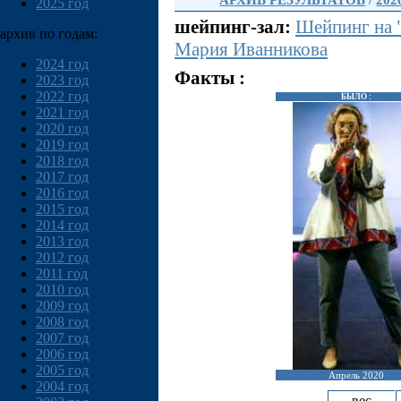
АРХИВ РЕЗУЛЬТАТОВ
/
202
2025 год
шейпинг-зал:
Шейпинг на 
архив по годам:
Мария Иванникова
2024 год
Факты :
2023 год
2022 год
БЫЛО :
2021 год
2020 год
2019 год
2018 год
2017 год
2016 год
2015 год
2014 год
2013 год
2012 год
2011 год
2010 год
2009 год
2008 год
2007 год
2006 год
2005 год
Апрель 2020
2004 год
вес