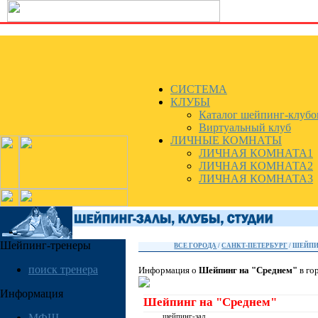
СИСТЕМА
КЛУБЫ
Каталог шейпинг-клубо
Виртуальный клуб
ЛИЧНЫЕ КОМНАТЫ
ЛИЧНАЯ КОМНАТА1
ЛИЧНАЯ КОМНАТА2
ЛИЧНАЯ КОМНАТА3
Шейпинг-тренеры
ВСЕ ГОРОДА
/
САНКТ-ПЕТЕРБУРГ
/ ШЕЙПИ
поиск тренера
Информация о
Шейпинг на "Среднем"
в го
Информация
Шейпинг на "Среднем"
МФШ
шейпинг-зал