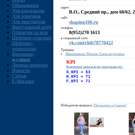
Образование
адрес:
Для владельцев
В.О., Средний пр., дом 60/62, 
Для новичков
сайт:
Для эмигрантов
shaping100.ru
Виртуальный клуб
телефон:
Открытие ш-зала
8(952)270 1613
Шейпинг-стандарт
в социальной сети:
vk.com/club78770422
Шейпинг-
технологии
Тренеры:
Иванникова Мария Александровна
Внимание,
жулики!
KPI
Личные комнаты
Ключевые показатели деятельности :
Новости
S_KPI = 53
Статьи
H_KPI = 71
E-Магазин
F_KPI = 71
Победители конкурса
"Пигмалион и Галатея"
: