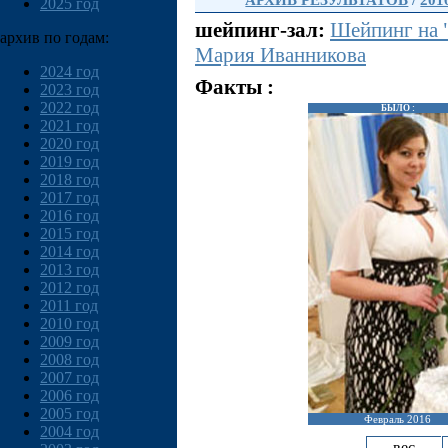
АРХИВ РЕЗУЛЬТАТОВ
/
201
2025 год
шейпинг-зал:
Шейпинг на 
архив по годам:
Мария Иванникова
2024 год
Факты :
2023 год
2022 год
БЫЛО :
2021 год
2020 год
2019 год
2018 год
2017 год
2016 год
2015 год
2014 год
2013 год
2012 год
2011 год
2010 год
2009 год
2008 год
2007 год
2006 год
2005 год
Февраль 2016
2004 год
вес