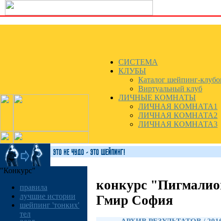
СИСТЕМА
КЛУБЫ
Каталог шейпинг-клубо
Виртуальный клуб
ЛИЧНЫЕ КОМНАТЫ
ЛИЧНАЯ КОМНАТА1
ЛИЧНАЯ КОМНАТА2
ЛИЧНАЯ КОМНАТА3
"Конкурс"
конкурс "Пигмалио
правила
лучшие истории
Гмир София
шейпинг 'тонких'
тел