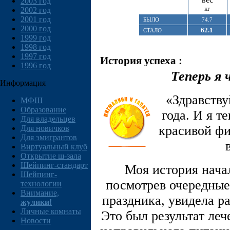
2003 год
кг
2002 год
2001 год
БЫЛО
74.7
2000 год
62.1
СТАЛО
1999 год
1998 год
1997 год
История успеха :
1996 год
Теперь я
Информация
«Здравству
МФШ
Образование
года. И я т
Для владельцев
красивой фи
Для новичков
Для эмигрантов
Виртуальный клуб
Открытие ш-зала
Шейпинг-стандарт
Моя история начал
Шейпинг-
посмотрев очередные
технологии
Внимание,
праздника, увидела р
жулики!
Личные комнаты
Это был результат ле
Новости