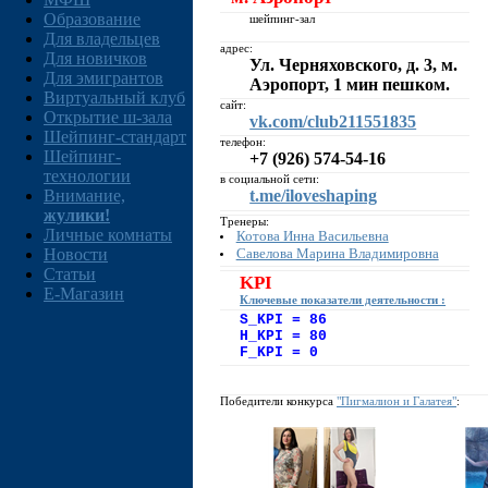
Образование
шейпинг-зал
Для владельцев
адрес:
Для новичков
Ул. Черняховского, д. 3, м.
Для эмигрантов
Аэропорт, 1 мин пешком.
Виртуальный клуб
сайт:
Открытие ш-зала
vk.com/club211551835
Шейпинг-стандарт
телефон:
Шейпинг-
+7 (926) 574-54-16
технологии
в социальной сети:
Внимание,
t.me/iloveshaping
жулики!
Тренеры:
Личные комнаты
Котова Инна Васильевна
Савелова Марина Владимировна
Новости
Статьи
KPI
E-Магазин
Ключевые показатели деятельности :
S_KPI = 86
H_KPI = 80
F_KPI = 0
Победители конкурса
"Пигмалион и Галатея"
: