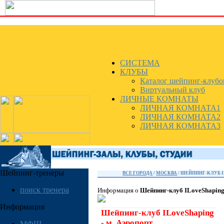
СИСТЕМА
КЛУБЫ
Каталог шейпинг-клубо
Виртуальный клуб
ЛИЧНЫЕ КОМНАТЫ
ЛИЧНАЯ КОМНАТА1
ЛИЧНАЯ КОМНАТА2
ЛИЧНАЯ КОМНАТА3
Шейпинг-тренеры
ВСЕ ГОРОДА
/
МОСКВА
/ ШЕЙПИНГ-КЛУБ I
поиск тренера
Информация о
Шейпинг-клуб ILoveShaping 
Информация
Шейпинг-клуб ILoveShaping
- м. Аэропорт
МФШ