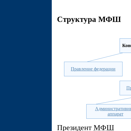
Структура МФШ
Кон
Правление федерации
П
Административн
аппарат
Президент
МФШ