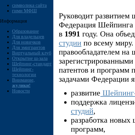
символика сайта
гимн МФШ
Руководит развитием
Информация
Федерация Шейпинга 
Образование
в
1991
году. Она объе
Для владельцев
студии
по всему миру
Для новичков
Для эмигрантов
правообладателем на 
Виртуальный клуб
Открытие ш-зала
зарегистрированными 
Шейпинг-стандарт
патентов и программ 
Шейпинг-
технологии
задачами Федерации я
Внимание,
жулики!
Новости
развитие
Шейпинг-
поддержка лиценз
студий
,
разработка новых
программ,