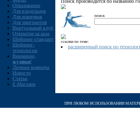
Поиск производится по названию гор
Образование
Для владельцев
поиск
Для новичков
Для эмигрантов
Виртуальный клуб
Открытие ш-зала
Шейпинг-стандарт
ссылки по теме:
Шейпинг-
расширенный поиск по технолог
технологии
Внимание,
жулики!
Личные комнаты
Новости
Статьи
E-Магазин
ПРИ ЛЮБОМ ИСПОЛЬЗОВАНИИ МАТЕРИА