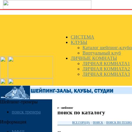
СИСТЕМА
КЛУБЫ
Каталог шейпинг-клубо
Виртуальный клуб
ЛИЧНЫЕ КОМНАТЫ
ЛИЧНАЯ КОМНАТА1
ЛИЧНАЯ КОМНАТА2
ЛИЧНАЯ КОМНАТА3
Шейпинг-тренеры
e - шейпинг
поиск по каталогу
поиск тренера
Информация
ВСЕ ГОРОДА
::
ПОИСК
::
ПОИСК ПО ТЕХН
МФШ