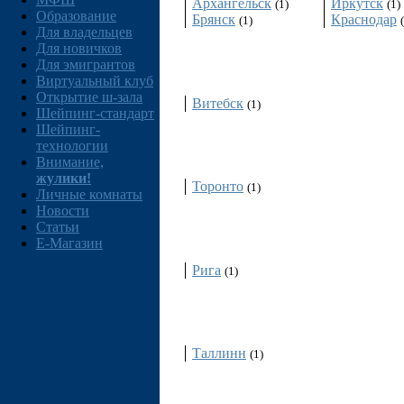
Архангельск
Иркутск
(1)
(1)
Образование
Брянск
Краснодар
(1)
Для владельцев
Для новичков
Беларусь
Для эмигрантов
Виртуальный клуб
Открытие ш-зала
Витебск
(1)
Шейпинг-стандарт
Шейпинг-
Канада
технологии
Внимание,
жулики!
Торонто
(1)
Личные комнаты
Новости
Статьи
Латвия
E-Магазин
Рига
(1)
Эстония
Таллинн
(1)