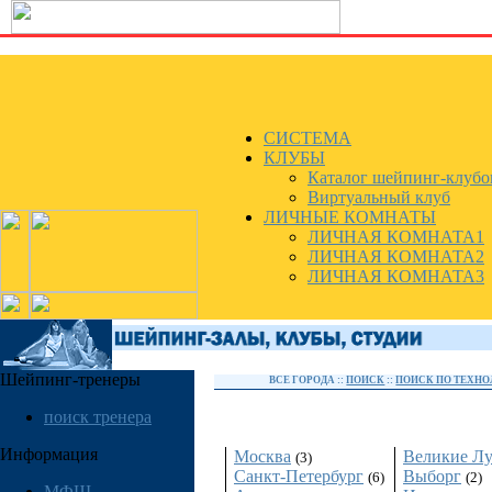
СИСТЕМА
КЛУБЫ
Каталог шейпинг-клубо
Виртуальный клуб
ЛИЧНЫЕ КОМНАТЫ
ЛИЧНАЯ КОМНАТА1
ЛИЧНАЯ КОМНАТА2
ЛИЧНАЯ КОМНАТА3
Шейпинг-тренеры
ВСЕ ГОРОДА ::
ПОИСК
::
ПОИСК ПО ТЕХН
Россия
поиск тренера
Информация
Москва
Великие Л
(3)
Санкт-Петербург
Выборг
(6)
(2)
МФШ