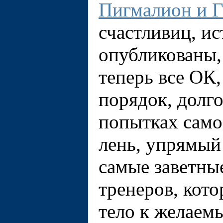
Пигмалион и Г
счастливиц, и
опубликованы, 
теперь всe ОК,
порядок, долг
попытках само
лень, упрямый 
самые заветны
тренеров, кот
тело к желаемы