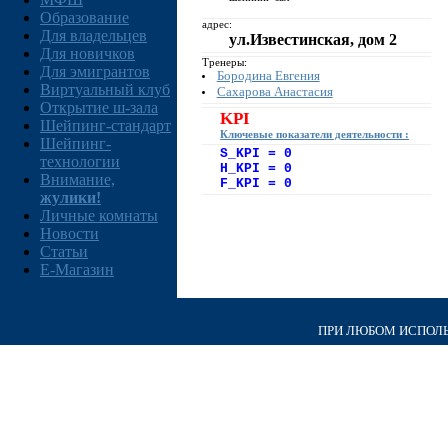
Образование
адрес:
Для владельцев
ул.Известинская, дом 2
Для новичков
Тренеры:
Для эмигрантов
Бородина Евгения
Виртуальный клуб
Сахарова Анастасия
Открытие ш-зала
KPI
Шейпинг-стандарт
Ключевые показатели деятельности :
Шейпинг-
S_KPI = 0
технологии
H_KPI = 0
Внимание,
F_KPI = 0
жулики!
Личные комнаты
Новости
Статьи
E-Магазин
ПРИ ЛЮБОМ ИСПОЛЬЗ