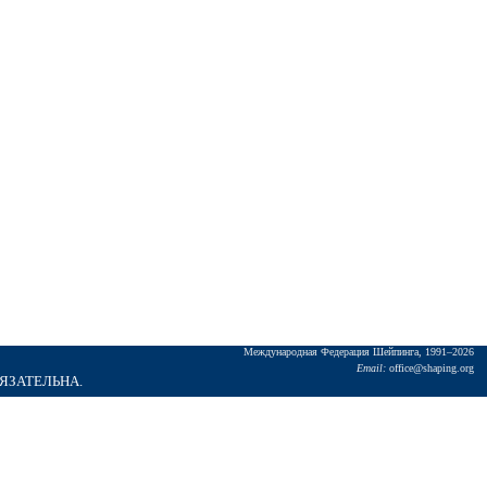
Междунаpодная Федеpация Шейпинга, 1991–2026
Email:
office@shaping.org
БЯЗАТЕЛЬНА.