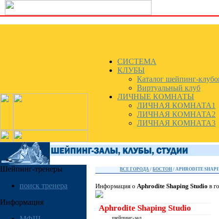
СИСТЕМА
КЛУБЫ
Каталог шейпинг-клубо
Виртуальный клуб
ЛИЧНЫЕ КОМНАТЫ
ЛИЧНАЯ КОМНАТА1
ЛИЧНАЯ КОМНАТА2
ЛИЧНАЯ КОМНАТА3
Шейпинг-тренеры
ВСЕ ГОРОДА
/
БОСТОН
/ APHRODITE SHAP
поиск тренера
Информация о
Aphrodite Shaping Studio
в г
Информация
Aphrodite Shaping Studio
МФШ
шейпинг-зал