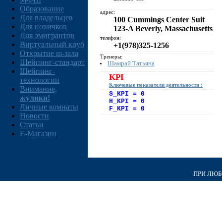
Образование
адрес:
Для владельцев
100 Cummings Center Suit
Для новичков
123-A Beverly, Massachusetts
Для эмигрантов
телефон:
Виртуальный клуб
+1(978)325-1256
Открытие ш-зала
Тренеры:
Шейпинг-стандарт
Шамрай Татьяна
Шейпинг-
KPI
технологии
Ключевые показатели деятельности :
Внимание,
S_KPI = 0
жулики!
H_KPI = 0
Личные комнаты
F_KPI = 0
Новости
Статьи
E-Магазин
ПРИ ЛЮБО