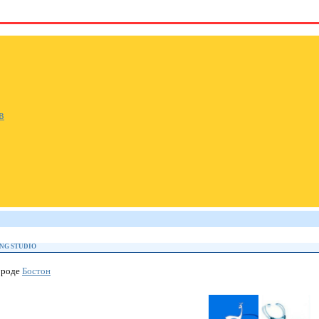
в
ING STUDIO
ороде
Бостон