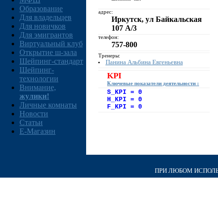
Образование
адрес:
Для владельцев
Иркутск, ул Байкальская
Для новичков
107 А/3
Для эмигрантов
телефон:
Виртуальный клуб
757-800
Открытие ш-зала
Тренеры:
Шейпинг-стандарт
Панина Альбина Евгеньевна
Шейпинг-
KPI
технологии
Ключевые показатели деятельности :
Внимание,
S_KPI = 0
жулики!
H_KPI = 0
Личные комнаты
F_KPI = 0
Новости
Статьи
E-Магазин
ПРИ ЛЮБОМ ИСПОЛЬЗ