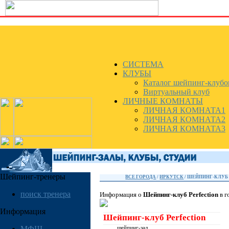
СИСТЕМА
КЛУБЫ
Каталог шейпинг-клубо
Виртуальный клуб
ЛИЧНЫЕ КОМНАТЫ
ЛИЧНАЯ КОМНАТА1
ЛИЧНАЯ КОМНАТА2
ЛИЧНАЯ КОМНАТА3
Шейпинг-тренеры
ВСЕ ГОРОДА
/
ИРКУТСК
/ ШЕЙПИНГ-КЛУБ
поиск тренера
Информация о
Шейпинг-клуб Perfection
в г
Информация
Шейпинг-клуб Perfection
МФШ
шейпинг-зал