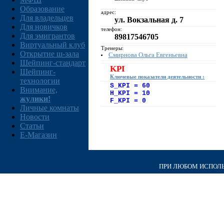
Образование
адрес:
Для владельцев
ул. Вокзальная д. 7
Для новичков
телефон:
Для эмигрантов
89817546705
Виртуальный клуб
Тренеры:
Открытие ш-зала
Смирнова Ольга Евгеньевна
Шейпинг-стандарт
KPI
Шейпинг-
Ключевые показатели деятельности :
технологии
S_KPI = 60
Внимание,
H_KPI = 10
жулики!
F_KPI = 0
Личные комнаты
Новости
Статьи
E-Магазин
ПРИ ЛЮБОМ ИСПОЛЬЗ