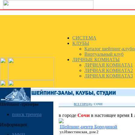
СИСТЕМА
КЛУБЫ
Каталог шейпинг-клубо
Виртуальный клуб
ЛИЧНЫЕ КОМНАТЫ
ЛИЧНАЯ КОМНАТА1
ЛИЧНАЯ КОМНАТА2
ЛИЧНАЯ КОМНАТА3
Шейпинг-тренеры
ВСЕ ГОРОДА
/
СОЧИ
поиск тренера
Сочи
в городе
в настоящее время
1
Информация
Шейпинг-центр Бородиной
ул.Известинская, дом 2
МФШ