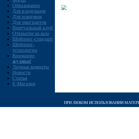
Образование
Для владельцев
Для новичков
Для эмигрантов
Виртуальный клуб
Открытие ш-зала
Шейпинг-стандарт
Шейпинг-
технологии
Внимание,
жулики!
Личные комнаты
Новости
Статьи
E-Магазин
ПРИ ЛЮБОМ ИСПОЛЬЗОВАНИИ МАТЕРИА