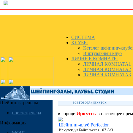
СИСТЕМА
КЛУБЫ
Каталог шейпинг-клубо
Виртуальный клуб
ЛИЧНЫЕ КОМНАТЫ
ЛИЧНАЯ КОМНАТА1
ЛИЧНАЯ КОМНАТА2
ЛИЧНАЯ КОМНАТА3
Шейпинг-тренеры
ВСЕ ГОРОДА
/
ИРКУТСК
поиск тренера
Иркутск
в городе
в настоящее вре
Информация
Шейпинг-клуб Perfection
Иркутск, ул Байкальская 107 А/3
МФШ