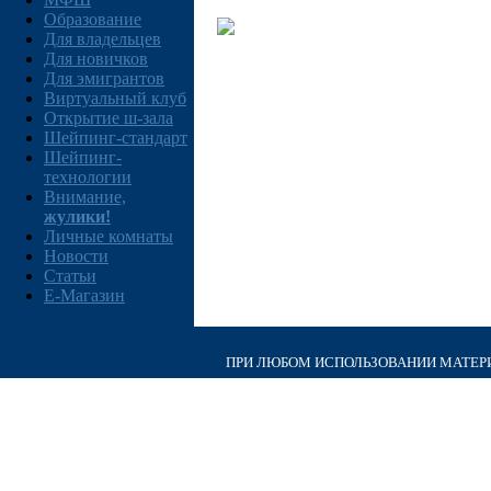
Образование
Для владельцев
Для новичков
Для эмигрантов
Виртуальный клуб
Открытие ш-зала
Шейпинг-стандарт
Шейпинг-
технологии
Внимание,
жулики!
Личные комнаты
Новости
Статьи
E-Магазин
ПРИ ЛЮБОМ ИСПОЛЬЗОВАНИИ МАТЕРИА