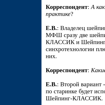
Корреспондент
:
А ка
практике
?
E.В.
: Владелец шейпин
МФШ сразу две шейпи
КЛАССИК и Шейпинг
синхротехнологии плю
них.
Корреспондент
:
Каки
E.В.
: Второй вариант 
по старинке будет исп
Шейпинг-КЛАССИК.