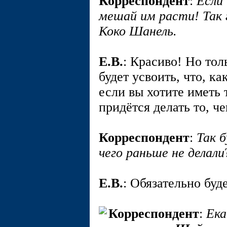
Корреспондент
:
Если
мешай им расти! Так
Коко Шанель.
E.В.
: Красиво! Но то
будет усвоить, что, к
если вы хотите иметь 
придётся делать то, че
Корреспондент
:
Так 
чего раньше не делали
E.В.
: Обязательно буд
Корреспондент
:
Ека