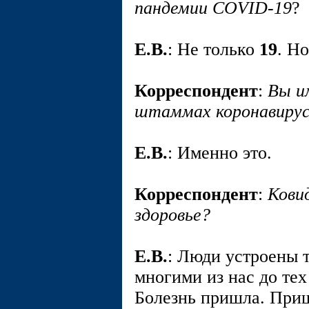
пандемии COVID-19
?
E.В.
: Не только
19
. Н
Корреспондент
:
Вы и
штаммах коронавируса
E.В.
: Именно это.
Корреспондент
:
Кови
здоровье?
E.В.
: Люди устроены т
многими из нас до тех
Болезнь пришла. Приш