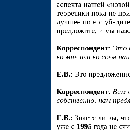
аспекта нашей «ново
теоретики пока не при
лучшее по его убедит
предложите, и мы наз
Корреспондент
:
Это 
ко мне или ко всем н
E.В.
: Это предложение
Корреспондент
:
Вам 
собственно, нам пред
E.В.
: Знаете ли вы, ч
уже с
1995
года не сч