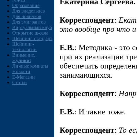
Екатерина Сергеева.
Образование
Для владельцев
Для новичков
Корреспондент
:
Екат
Для эмигрантов
Виртуальный клуб
это вообще про что и 
Открытие ш-зала
Шейпинг-стандарт
Шейпинг-
E.В.
: Методика - это 
технологии
Внимание,
при их реализации тр
жулики!
обеспечить определен
Личные комнаты
Новости
занимающихся.
E-Магазин
Статьи
Корреспондент
:
Напр
E.В.
: И такие тоже.
Корреспондент
:
То е