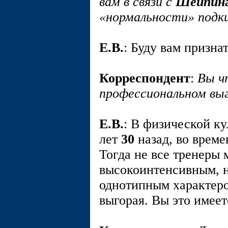
вам в связи с
Шейпин
«нормальности» подк
E.В.
: Буду вам призна
Корреспондент
:
Вы ч
профессиональном вы
E.В.
: В физической ку
лет
30
назад, во време
Тогда не все тренеры 
высокоинтенсивным, н
однотипным характеро
выгорая. Вы это имеет