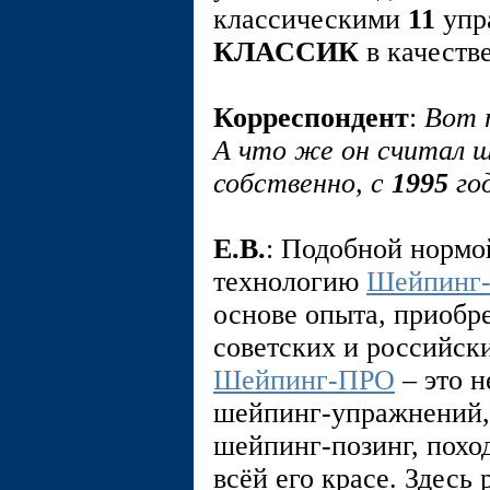
классическими
11
упр
КЛАССИК
в качеств
Корреспондент
:
Вот т
А что же он считал ш
собственно, с
1995
го
E.В.
: Подобной нормо
технологию
Шейпинг
основе опыта, приобр
советских и российск
Шейпинг-ПРО
– это н
шейпинг-упражнений,
шейпинг-позинг, поход
всёй его красе. Здесь