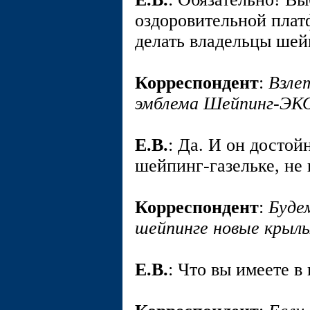
оздоровительной пла
делать владельцы шей
Корреспондент
:
Взле
эмблема Шейпинг-ЭК
E.В.
: Да. И он досто
шейпинг-газельке, не 
Корреспондент
:
Буде
шейпинге новые крыль
E.В.
: Что вы имеете в