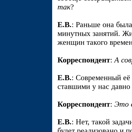
так
?
E.В.
: Раньше она был
минутных занятий. Жи
женщин такого времен
Корреспондент
:
А со
E.В.
: Современный её
ставшими у нас давн
Корреспондент
:
Это 
E.В.
: Нет, такой задач
будет реализовано и 