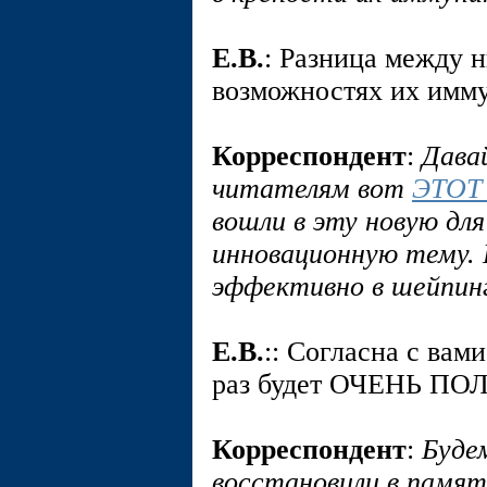
E.В.
: Разница между 
возможностях их имму
Корреспондент
:
Дава
читателям вот
ЭТОТ
вошли в эту новую дл
инновационную тему. 
эффективно в шейпин
E.В.
:: Согласна с вам
раз будет ОЧЕНЬ ПО
Корреспондент
:
Будем
восстановили в памя