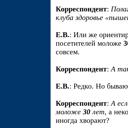
Корреспондент
:
Полаг
клуба здоровье «пыше
E.В.
: Или же ориентир
посетителей моложе
3
совсем.
Корреспондент
:
А та
E.В.
: Редко. Но бываю
Корреспондент
:
А есл
моложе
30
лет
, а не
иногда хворают?