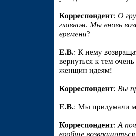
Корреспондент
:
О гр
главном. Мы вновь во
времени
?
E.В.
: К нему возвраща
вернуться к тем очен
женщин идеям!
Корреспондент
:
Вы п
E.В.
: Мы придумали м
Корреспондент
:
А по
вообще возвращаться