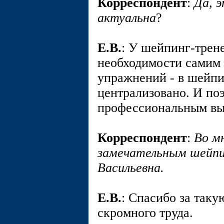
Корреспондент
:
Да, 
актуальна
?
E.В.
: У шейпинг-трен
необходимости самим
упражнений - в шейпи
централизовано. И по
профессиональным выг
Корреспондент
:
Во м
замечательным шейпи
Васильевна.
E.В.
: Спасибо за так
скромного труда.