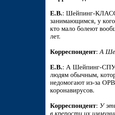
E.В.
: Шейпинг-КЛАСС
занимающимся, у кого
кто мало болеют вооб
лет.
Корреспондент
:
А Ш
E.В.
: А Шейпинг-СПУ
людям обычным, кото
недомогают из-за ОРВИ
коронавирусов.
Корреспондент
:
У эт
в крепости их иммун