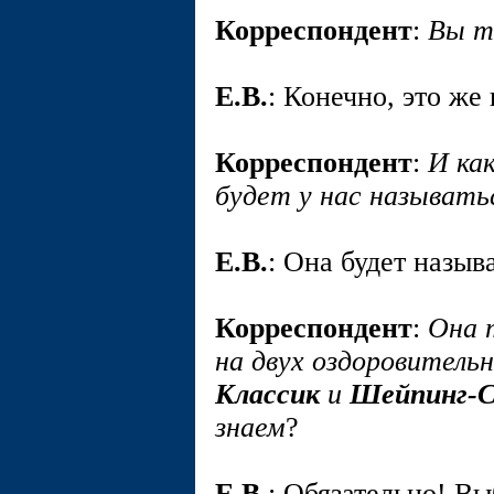
Корреспондент
:
Вы т
E.В.
: Конечно, это же
Корреспондент
:
И ка
будет у нас называть
E.В.
: Она будет назыв
Корреспондент
:
Она 
на двух оздоровител
Классик
и
Шейпинг-
знаем
?
E.В.
: Обязательно! Вы