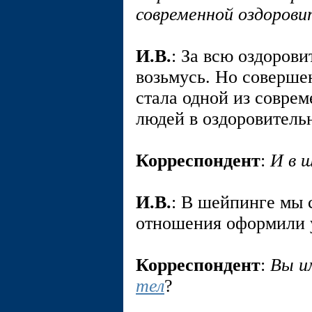
современной оздорови
И.В.
: За всю оздоров
возьмусь. Но соверш
стала одной из совре
людей в оздоровитель
Корреспондент
:
И в 
И.В.
: В шейпинге мы 
отношения оформили
Корреспондент
:
Вы и
тел
?