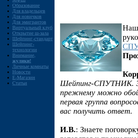
Образование
Для владельцев
Для новичков
Для эмигрантов
Наш 
Виртуальный клуб
Открытие ш-зала
рук
Шейпинг-стандарт
Шейпинг-
СП
технологии
Про
Внимание,
жулики!
Личные комнаты
Новости
Кор
E-Магазин
Шейпинг-СПУТНИК. За
Статьи
прежнему можно обой
первая группа вопрос
вас получить ответ.
И.В.
: Знаете поговорк