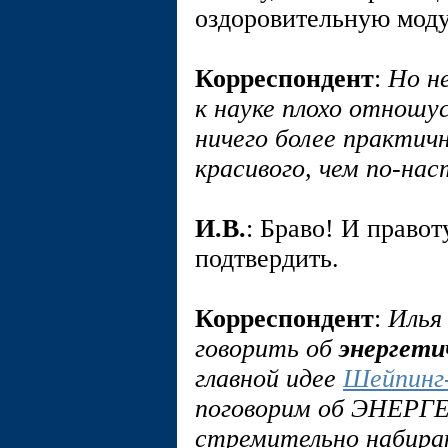
оздоровительную моду
Корреспондент
:
Но н
к науке плохо отношус
ничего более практичн
красивого, чем по-на
И.В.
: Браво! И правот
подтвердить.
Корреспондент
:
Илья
говорить об
энергет
главной идее
Шейпин
поговорим об ЭНЕРГЕ
стремительно набира