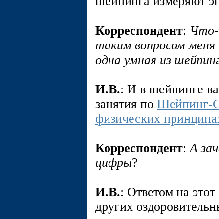
шейпинга измеряют эн
Корреспондент
:
Что-
таким вопросом меня
одна умная из шейпинг
И.В.
: И в шейпинге в
занятия по
Шейпинг-
физических принципа
Корреспондент
:
А за
цифры
?
И.В.
: Ответом на этот
других оздоровительн