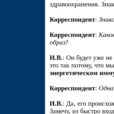
здравоохранения. Зна
Корреспондент
:
Знак
Корреспондент
:
Како
образ
?
И.В.
: Он будет уже не
это так потому, что м
энергетическом имм
Корреспондент
:
Одна
И.В.
: Да, его происхо
Замечу, из быстро вх