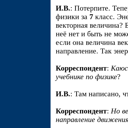
И.В.
: Потерпите. Теп
физики за
7
класс. Эне
векторная величина? Е
неё нет и быть не мож
если она величина век
направление. Так энер
Корреспондент
:
Каюс
учебнике по физике
?
И.В.
: Там написано, ч
Корреспондент
:
Но ве
направление движени