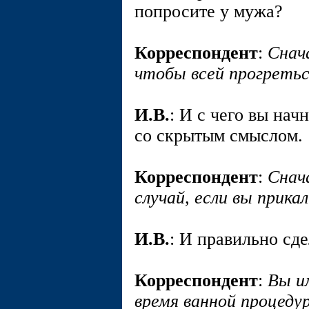
попросите у мужа?
Корреспондент
:
Снача
чтобы всей прогретьс
И.В.
: И с чего вы нач
со скрытым смыслом.
Корреспондент
:
Снача
случай, если вы прика
И.В.
: И правильно сде
Корреспондент
:
Вы и
время ванной процеду