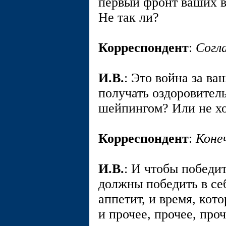
первый фронт ваших в
Не так ли?
Корреспондент
:
Согл
И.В.
: Это война за ва
получать оздоровител
шейпингом? Или не х
Корреспондент
:
Конеч
И.В.
: И чтобы победит
должны победить в се
аппетит, и время, кото
и прочее, прочее, проч