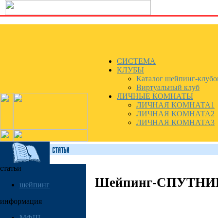
СИСТЕМА
КЛУБЫ
Каталог шейпинг-клубо
Виртуальный клуб
ЛИЧНЫЕ КОМНАТЫ
ЛИЧНАЯ КОМНАТА1
ЛИЧНАЯ КОМНАТА2
ЛИЧНАЯ КОМНАТА3
статьи
Шейпинг-СПУТНИК:
шейпинг
информация
МФШ