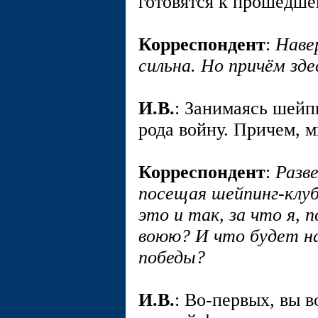
готовятся к прошедше
Корреспондент
:
Навер
сильна. Но причём з
И.В.
: Занимаясь шейп
рода войну. Причем, м
Корреспондент
:
Разве
посещая шейпинг-клуб
это и так, за что я, 
воюю? И что будет на
победы?
И.В.
: Во-первых, вы в