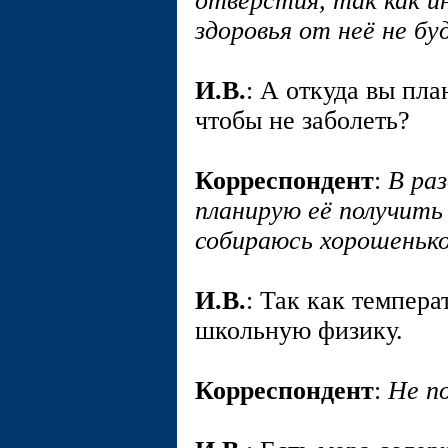
отверстия, так как ин
здоровья от неё не бу
И.В.
: А откуда вы пл
чтобы не заболеть?
Корреспондент
:
В ра
планирую её получить
собираюсь хорошенько
И.В.
: Так как темпера
школьную физику.
Корреспондент
:
Не по