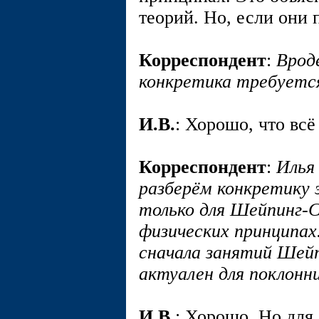
теорий. Но, если они 
Корреспондент
:
Вроде
конкретика требуетс
И.В.
: Хорошо, что всё
Корреспондент
:
Илья
разберём конкретику
только для Шейпинг
физических принципах
сначала занятий Ше
актуален для поклонн
И.В.
: Хорошо. Но для